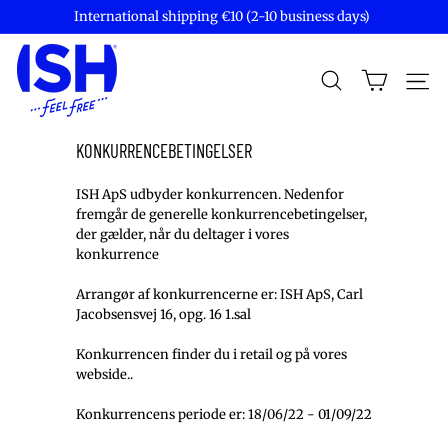
Skip
International shipping €10 (2-10 business days)
to
Pause
content
I
slideshow
S
SEARCH
Site
H
S
P
KONKURRENCEBETINGELSER
I
R
ISH ApS udbyder konkurrencen. Nedenfor
fremgår de generelle konkurrencebetingelser,
I
der gælder, når du deltager i vores
T
konkurrence
S
Arrangør af konkurrencerne er: ISH ApS, Carl
Jacobsensvej 16, opg. 16 1.sal
Konkurrencen finder du i retail og på vores
webside..
Konkurrencens periode er: 18/06/22 - 01/09/22