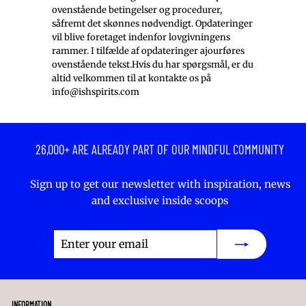
ovenstående betingelser og procedurer,
såfremt det skønnes nødvendigt. Opdateringer
vil blive foretaget indenfor lovgivningens
rammer. I tilfælde af opdateringer ajourføres
ovenstående tekst.Hvis du har spørgsmål, er du
altid velkommen til at kontakte os på
info@ishspirits.com
26,000+ ARE ALREADY PART OF OUR MINDFUL COMMUNITY
Sign up to get our newsletter with inspiration, news
and exclusive inside scoops
Enter
Subscribe
your
email
INFORMATION