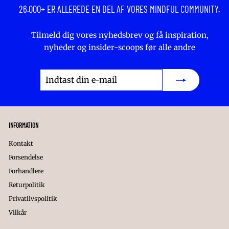
26.000+ ER ALLEREDE EN DEL AF VORES MINDFUL COMMUNITY.
Tilmeld dig vores nyhedsbrev og få inspiration,
nyheder og insider-scoops før alle andre
Indtast
Tilmeld
din
dig
e-
mail
INFORMATION
Kontakt
Forsendelse
Forhandlere
Returpolitik
Privatlivspolitik
Vilkår