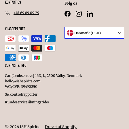
KONTAKT OS
Følg os
+45 69 89 09 29
Facebook
Instagram
LinkedIn
VI ACCEPTERER
Sprog
Danmark (DKK)
Valuta
CONTACT & INFO
Carl Jacobsens vej 16D, 1., 2500 Valby, Denmark
hello@ishspirits.com
VAT/CVR: 39490250
Se kontrolrapporter
Kundeservice åbningstider
© 2026 ISH Spirits
Drevet af Shopify