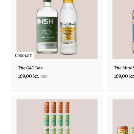
i
g
b
u
t
i
k
UDSOLGT
The G&T Box
The Mindf
1
169,00 kr.
169,00 kr
6
9
,
H
0
u
0
r
F
t
k
ø
i
j
r
g
t
b
.