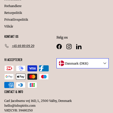
Forhandlere
Returpolitik
Privatlivspolitik
Vilkår
KONTAKT OS
Følg os
+45 69 89 09 29
Facebook
Instagram
LinkedIn
VI ACCEPTERER
Sprog
Danmark (DKK)
Valuta
CONTACT & INFO
Carl Jacobsens vej 16D, 1., 2500 Valby, Denmark
hello@ishspirits.com
VAT/CVR: 39490250